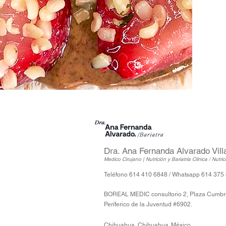
Dra. Ana Fernanda Alvarado Vill
Medico Cirujano | Nutrición y Bariatría Clínica / Nutri
Teléfono 614 410 6848 / Whatsapp 614 375
BOREAL MEDIC consultorio 2, Plaza Cumbr
Períferico de la Juventud #6902.
Chihuahua, Chihuahua. México